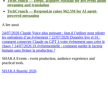
TechCrunch — DeepL acquires Mixhalo for live-event audio
streaming and translation
TechCrunch — Respond.io raises $62.5M for AI agent-
powered messaging
A lire aussi
24/07/2026
Claude Voice plus puissant : faut-il l’utiliser pour piloter
les opérations d’un événement ?
22/07/2026
Données live et IA :
comment connecter Claude ou GPT à votre événement sans créer le
chaos ?
14/07/2026
IA événementielle : comment garder le facteur
humain sans freiner la production ?
SHAKA Events - event production, audience experience and
practical tools.
SHAKA Biarritz 2026