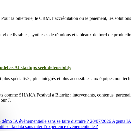
 Pour la billetterie, le CRM, l’accréditation ou le paiement, les solutions
 suivi de livrables, synthèses de réunions et tableaux de bord de producti
l as AI startups seek defensibility
lus spécialisés, plus intégrés et plus accessibles aux équipes non tech
 comme SHAKA Festival à Biarritz : intervenants, contenus, partenaires 
our J.
émo IA événementielle sans se faire distraire ?
20/07/2026
Agents IA 
iliser la data sans rater l’expérience événementielle ?