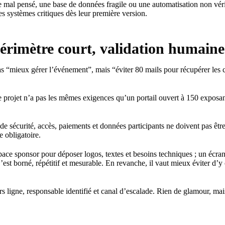
re mal pensé, une base de données fragile ou une automatisation non véri
s systèmes critiques dès leur première version.
érimètre court, validation humaine
. Pas “mieux gérer l’événement”, mais “éviter 80 mails pour récupérer les
 de projet n’a pas les mêmes exigences qu’un portail ouvert à 150 exposants
e sécurité, accès, paiements et données participants ne doivent pas être i
e obligatoire.
pace sponsor pour déposer logos, textes et besoins techniques ; un écran
t borné, répétitif et mesurable. En revanche, il vaut mieux éviter d’y co
s ligne, responsable identifié et canal d’escalade. Rien de glamour, ma