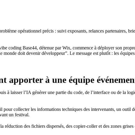
problème opérationnel précis : suivi exposants, relances partenaires, bri
 vibe coding Base44, détenue par Wix, commence à déployer son propre m
 le monde doit devenir développeur”. Le message est plutôt : les équipes
nt apporter à une équipe événement
uis à laisser l’IA générer une partie du code, de l’interface ou de la lo
pour collecter les informations techniques des intervenants, un outil de
ant un festival.
réduction des fichiers dispersés, des copier-coller et des zones grises en