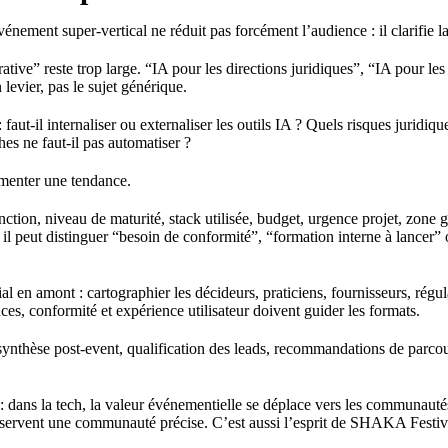
énement super-vertical ne réduit pas forcément l’audience : il clarifie 
tive” reste trop large. “IA pour les directions juridiques”, “IA pour l
levier, pas le sujet générique.
faut-il internaliser ou externaliser les outils IA ? Quels risques juridi
s ne faut-il pas automatiser ?
mmenter une tendance.
fonction, niveau de maturité, stack utilisée, budget, urgence projet, zon
 il peut distinguer “besoin de conformité”, “formation interne à lancer
al en amont : cartographier les décideurs, praticiens, fournisseurs, régu
s, conformité et expérience utilisateur doivent guider les formats.
synthèse post-event, qualification des leads, recommandations de parcour
 dans la tech, la valeur événementielle se déplace vers les communautés
ervent une communauté précise. C’est aussi l’esprit de SHAKA Festival à