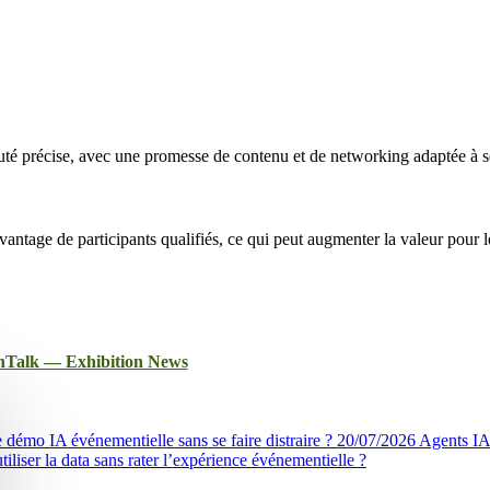
té précise, avec une promesse de contenu et de networking adaptée à se
avantage de participants qualifiés, ce qui peut augmenter la valeur pour
echTalk — Exhibition News
émo IA événementielle sans se faire distraire ?
20/07/2026
Agents IA 
iliser la data sans rater l’expérience événementielle ?