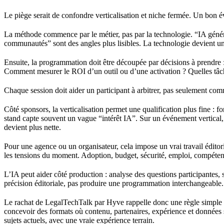
Le piège serait de confondre verticalisation et niche fermée. Un bon év
La méthode commence par le métier, pas par la technologie. “IA généra
communautés” sont des angles plus lisibles. La technologie devient un 
Ensuite, la programmation doit être découpée par décisions à prendre : 
Comment mesurer le ROI d’un outil ou d’une activation ? Quelles tâche
Chaque session doit aider un participant à arbitrer, pas seulement co
Côté sponsors, la verticalisation permet une qualification plus fine : 
stand capte souvent un vague “intérêt IA”. Sur un événement vertical,
devient plus nette.
Pour une agence ou un organisateur, cela impose un vrai travail éditori
les tensions du moment. Adoption, budget, sécurité, emploi, compétence
L’IA peut aider côté production : analyse des questions participantes, 
précision éditoriale, pas produire une programmation interchangeable.
Le rachat de LegalTechTalk par Hyve rappelle donc une règle simple :
concevoir des formats où contenu, partenaires, expérience et données s
sujets actuels, avec une vraie expérience terrain.