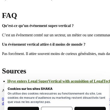
FAQ
Qu’est-ce qu’un événement super-vertical ?
C’est un événement centré sur un secteur, un métier ou une communau
Un événement vertical attire-t-il moins de monde ?
Pas forcément. Il attire souvent moins de curieux généralistes, mais d
Sources
Hyve enters Legal SuperVertical with acquisition of LegalT
Cookies sur les sites SHAKA
A lire aussi
On utilise des cookies nécessaires au fonctionnement du site. Les
cookies de mesure d'audience ou marketing restent désactivés tant
01/08/2026
IBTM World agrandit sa zone tech : comment évaluer une d
que vous ne les acceptez pas.
des commandes automatisées ?
19/07/2026
Choix du lieu : comment ut